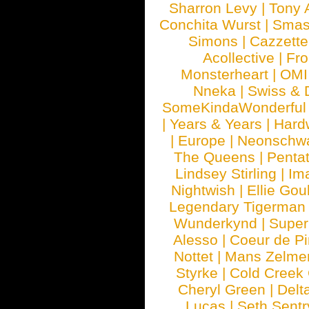
Sharron Levy
|
Tony 
Conchita Wurst
|
Smash
Simons
|
Cazzette
Acollective
|
Fr
Monsterheart
|
OMI
Nneka
|
Swiss & 
SomeKindaWonderful
|
Years & Years
|
Hard
|
Europe
|
Neonschw
The Queens
|
Penta
Lindsey Stirling
|
Im
Nightwish
|
Ellie Gou
Legendary Tigerman
Wunderkynd
|
Supe
Alesso
|
Coeur de Pi
Nottet
|
Mans Zelme
Styrke
|
Cold Creek
Cheryl Green
|
Delt
Lucas
|
Seth Sentr