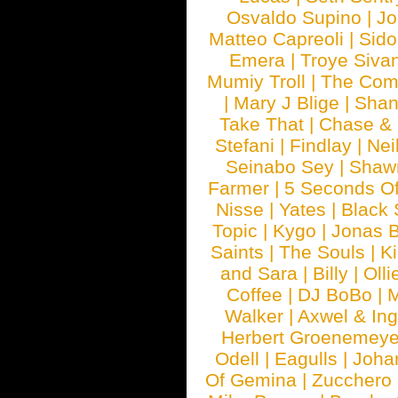
Osvaldo Supino
|
Jo
Matteo Capreoli
|
Sido
Emera
|
Troye Siva
Mumiy Troll
|
The Com
|
Mary J Blige
|
Shan
Take That
|
Chase & 
Stefani
|
Findlay
|
Nei
Seinabo Sey
|
Shaw
Farmer
|
5 Seconds O
Nisse
|
Yates
|
Black 
Topic
|
Kygo
|
Jonas B
Saints
|
The Souls
|
Ki
and Sara
|
Billy
|
Olli
Coffee
|
DJ BoBo
|
M
Walker
|
Axwel & In
Herbert Groenemeye
Odell
|
Eagulls
|
Joha
Of Gemina
|
Zucchero