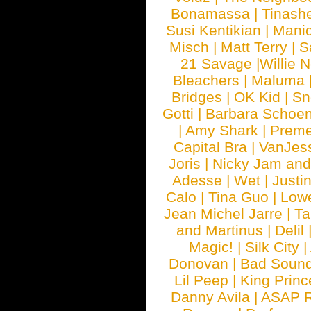
Bonamassa
|
Tinash
Susi Kentikian
|
Manic
Misch
|
Matt Terry
|
S
21 Savage
|
Willie 
Bleachers
|
Maluma
Bridges
|
OK Kid
|
Sn
Gotti
|
Barbara Schoe
|
Amy Shark
|
Prem
Capital Bra
|
VanJes
Joris
|
Nicky Jam and 
Adesse
|
Wet
|
Justi
Calo
|
Tina Guo
|
Low
Jean Michel Jarre
|
Ta
and Martinus
|
Delil
Magic!
|
Silk City
|
Donovan
|
Bad Soun
Lil Peep
|
King Princ
Danny Avila
|
ASAP 