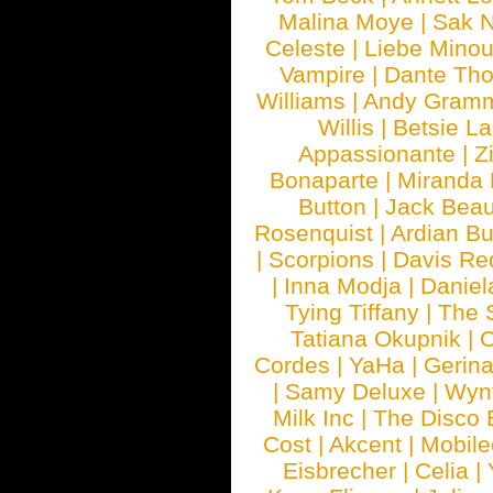
Malina Moye
|
Sak N
Celeste
|
Liebe Mino
Vampire
|
Dante Th
Williams
|
Andy Gram
Willis
|
Betsie La
Appassionante
|
Z
Bonaparte
|
Miranda
Button
|
Jack Beau
Rosenquist
|
Ardian Bu
|
Scorpions
|
Davis Red
|
Inna Modja
|
Daniel
Tying Tiffany
|
The 
Tatiana Okupnik
|
C
Cordes
|
YaHa
|
Gerin
|
Samy Deluxe
|
Wyn
Milk Inc
|
The Disco 
Cost
|
Akcent
|
Mobile
Eisbrecher
|
Celia
|