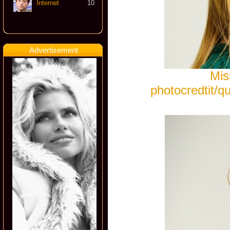
Internet
10
Advertisement
Mis
photocredtit/