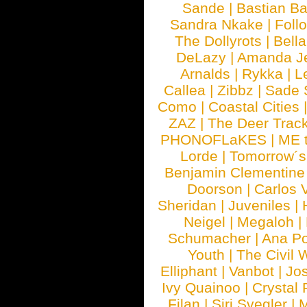
Sande
|
Bastian B
Sandra Nkake
|
Foll
The Dollyrots
|
Bell
DeLazy
|
Amanda J
Arnalds
|
Rykka
|
L
Callea
|
Zibbz
|
Sade 
Como
|
Coastal Cities
ZAZ
|
The Deer Trac
PHONOFLaKES
|
ME 
Lorde
|
Tomorrow´s
Benjamin Clementine
Doorson
|
Carlos 
Sheridan
|
Juveniles
|
Neigel
|
Megaloh
|
Schumacher
|
Ana P
Youth
|
The Civil 
Elliphant
|
Vanbot
|
Jo
Ivy Quainoo
|
Crystal 
Filan
|
Siri Svegler
|
M