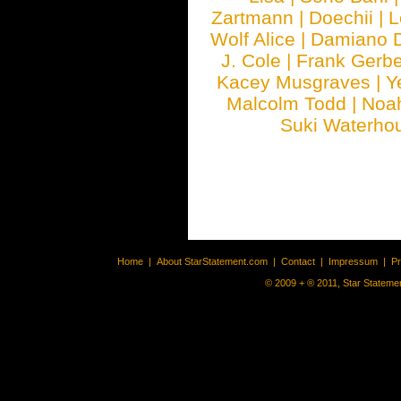
Zartmann
|
Doechii
|
L
Wolf Alice
|
Damiano 
J. Cole
|
Frank Gerbe
Kacey Musgraves
|
Y
Malcolm Todd
|
Noa
Suki Waterho
Home
|
About StarStatement.com
|
Contact
|
Impressum
|
P
© 2009 + ® 2011, Star Statemen