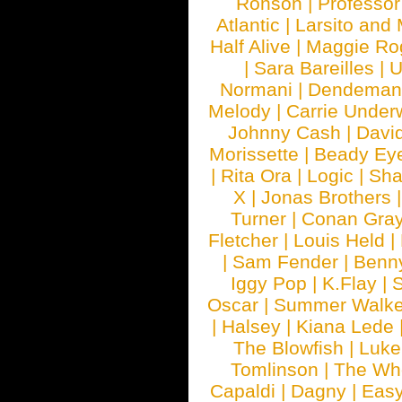
Ronson
|
Professo
Atlantic
|
Larsito and
Half Alive
|
Maggie Ro
|
Sara Bareilles
|
Normani
|
Dendeman
Melody
|
Carrie Unde
Johnny Cash
|
Davi
Morissette
|
Beady Ey
|
Rita Ora
|
Logic
|
Sha
X
|
Jonas Brothers
Turner
|
Conan Gra
Fletcher
|
Louis Held
|
|
Sam Fender
|
Benn
Iggy Pop
|
K.Flay
|
Oscar
|
Summer Walke
|
Halsey
|
Kiana Lede
The Blowfish
|
Luk
Tomlinson
|
The Wh
Capaldi
|
Dagny
|
Easy