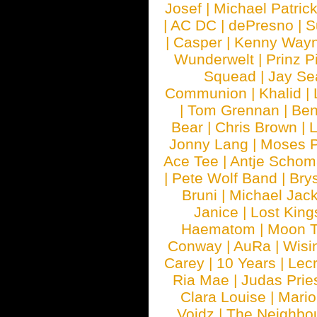
Josef
|
Michael Patrick
|
AC DC
|
dePresno
|
S
|
Casper
|
Kenny Wayn
Wunderwelt
|
Prinz P
Squead
|
Jay Se
Communion
|
Khalid
|
|
Tom Grennan
|
Ben
Bear
|
Chris Brown
|
Jonny Lang
|
Moses 
Ace Tee
|
Antje Schom
|
Pete Wolf Band
|
Brys
Bruni
|
Michael Jac
Janice
|
Lost King
Haematom
|
Moon T
Conway
|
AuRa
|
Wisi
Carey
|
10 Years
|
Lec
Ria Mae
|
Judas Prie
Clara Louise
|
Mari
Voidz
|
The Neighbo