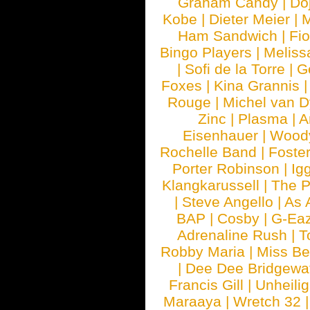
Graham Candy
|
Do
Kobe
|
Dieter Meier
|
M
Ham Sandwich
|
Fi
Bingo Players
|
Meliss
|
Sofi de la Torre
|
G
Foxes
|
Kina Grannis
Rouge
|
Michel van 
Zinc
|
Plasma
|
A
Eisenhauer
|
Woody
Rochelle Band
|
Foste
Porter Robinson
|
Ig
Klangkarussell
|
The P
|
Steve Angello
|
As 
BAP
|
Cosby
|
G-Ea
Adrenaline Rush
|
T
Robby Maria
|
Miss B
|
Dee Dee Bridgewa
Francis Gill
|
Unheilig
Maraaya
|
Wretch 32