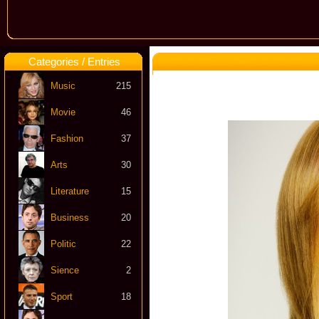
Categories / Entries
Music
215
Movie
46
Fashion
37
Arts
30
Literature
15
Business
20
Politic
22
Sience
2
Sport
18