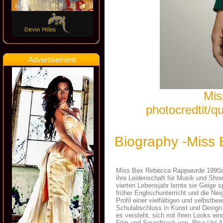
Advertisement
Mis
photocredtit/
Biography -Miss
Miss Bex Rebecca Rappwurde 1990als
ihre Leidenschaft für Musik und Sho
vierten Lebensjahr lernte sie Geige 
früher Englischunterricht und die N
Profil einer vielfältigen und selbst
Schulabschluss in Kunst und Design 
es versteht, sich mit ihren Looks ei
Film und Soundtrack von „Rise Up! An