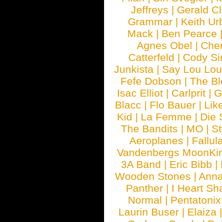
Jeffreys
|
Gerald C
Grammar
|
Keith Ur
Mack
|
Ben Pearce
Agnes Obel
|
Che
Catterfeld
|
Cody S
Junkista
|
Say Lou Lou
Fefe Dobson
|
The Bl
Isac Elliot
|
Carlprit
|
G
Blacc
|
Flo Bauer
|
Lik
Kid
|
La Femme
|
Die 
The Bandits
|
MO
|
St
Aeroplanes
|
Fallul
Vandenbergs MoonKi
3A Band
|
Eric Bibb
|
Wooden Stones
|
Anna
Panther
|
I Heart Sh
Normal
|
Pentatonix
Laurin Buser
|
Elaiza