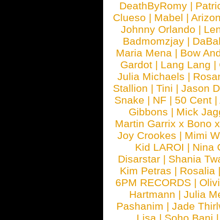
DeathByRomy
|
Patri
Clueso
|
Mabel
|
Arizo
Johnny Orlando
|
Len
Badmomzjay
|
DaBa
Maria Mena
|
Bow And
Gardot
|
Lang Lang
|
Julia Michaels
|
Rosa
Stallion
|
Tini
|
Jason D
Snake
|
NF
|
50 Cent
|
Gibbons
|
Mick Jag
Martin Garrix x Bono 
Joy Crookes
|
Mimi 
Kid LAROI
|
Nina
Disarstar
|
Shania Tw
Kim Petras
|
Rosalia
6PM RECORDS
|
Oliv
Hartmann
|
Julia M
Pashanim
|
Jade Thirl
Lisa
|
Soho Bani