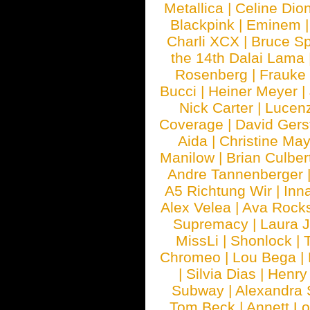
Metallica
|
Celine Dio
Blackpink
|
Eminem
Charli XCX
|
Bruce Sp
the 14th Dalai Lama
Rosenberg
|
Frauke
Bucci
|
Heiner Meyer
|
Nick Carter
|
Lucen
Coverage
|
David Gers
Aida
|
Christine May
Manilow
|
Brian Culber
Andre Tannenberger
A5 Richtung Wir
|
Inn
Alex Velea
|
Ava Rock
Supremacy
|
Laura 
MissLi
|
Shonlock
|
Chromeo
|
Lou Bega
|
|
Silvia Dias
|
Henry
Subway
|
Alexandra 
Tom Beck
|
Annett L