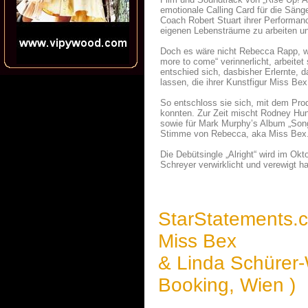
emotionale Calling Card für die Säng
Coach Robert Stuart ihrer Performan
eigenen Lebensträume zu arbeiten un
Doch es wäre nicht Rebecca Rapp, wür
more to come“ verinnerlicht, arbeite
entschied sich, dasbisher Erlernte, 
lassen, die ihrer Kunstfigur Miss Bex
So entschloss sie sich, mit dem Pr
konnten. Zur Zeit mischt Rodney Hunt
sowie für Mark Murphy’s Album „Son
Stimme von Rebecca, aka Miss Bex
Die Debütsingle „Alright“ wird im Ok
Schreyer verwirklicht und verewigt h
StarStatements.
Miss Bex
& Linda Schürer
Booking, Wien )