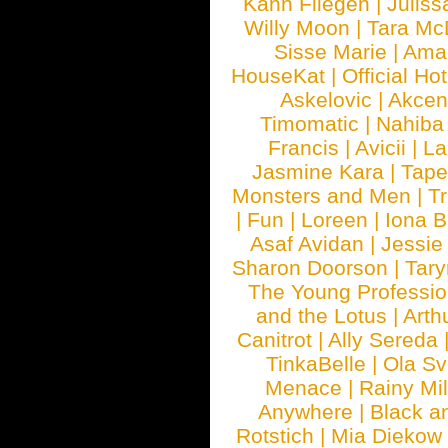
Kann Fliegen
|
Juliss
Willy Moon
|
Tara Mc
Sisse Marie
|
Ama
HouseKat
|
Official Ho
Askelovic
|
Akcen
Timomatic
|
Nahiba
Francis
|
Avicii
|
La
Jasmine Kara
|
Tape
Monsters and Men
|
Tr
|
Fun
|
Loreen
|
Iona 
Asaf Avidan
|
Jessie
Sharon Doorson
|
Tar
The Young Professio
and the Lotus
|
Arth
Canitrot
|
Ally Sereda
TinkaBelle
|
Ola S
Menace
|
Rainy Mi
Anywhere
|
Black a
Rotstich
|
Mia Diekow