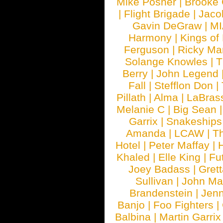
Mike Posner
|
Brooke
|
Flight Brigade
|
Jaco
Gavin DeGraw
|
MI
Harmony
|
Kings of
Ferguson
|
Ricky Mar
Solange Knowles
|
T
Berry
|
John Legend
Fall
|
Stefflon Don
|
Pillath
|
Alma
|
LaBras
Melanie C
|
Big Sean
Garrix
|
Snakeship
Amanda
|
LCAW
|
T
Hotel
|
Peter Maffay
|
Khaled
|
Elle King
|
Fu
Joey Badass
|
Gret
Sullivan
|
John Ma
Brandenstein
|
Jenn
Banjo
|
Foo Fighters
|
Balbina
|
Martin Garrix