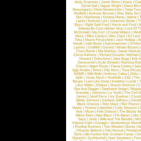
Andy Grammer
|
Jamie Woon
|
Imany
|
Cat
Ziynet Sali
|
Jaguar Wright
|
Diane Birc
Beauregard
|
Olivia NewtonJohn
|
Tarja Tur
Redfield
|
Andreas Bourani
|
Miss Baby Sol
Slot
|
Rasheeda
|
Kristina Maria
|
Valerie
|
Lazee
|
Android Lust
|
Johannes Strate
|
T
Boys
|
Right Said Fred
|
Harris and Ford
|
N
Yolanda Be Cool
|
Adrian Sina
|
Lord Of T
McDonald
|
Ida Corr
|
Crystal Waters
|
Medi
Mess
|
Mike Candys
|
Alex Clare
|
DJ Lord
Toka
|
Mauro Perucchetti
|
Jack Holiday
|
A
Hewitt
|
Little Boots
|
Katzenjammer
|
Of Mon
Lashes
|
Graffiti6
|
Gerard
|
Miriam Bryant
|
Cherri Bomb
|
Mia Martina
|
Sarah Hackett
Cierra Ramirez
|
Richard Durand
|
Michael C
Howard
|
Dolcenera
|
Jake Bugg
|
Kris 
Devecerski
|
A Life Divided
|
Ramona Rots
Chevin
|
Ntjam Rosie
|
Flavia Coelho
|
San
Iggy Azalea
|
Nena
|
Olly Murs
|
Toya DeLaz
MSMR
|
Wild Belle
|
Anthony Callea
|
Zibbz
Aplin
|
Jonas Myrin
|
Youthkills
|
ZAZ
|
The 
Berger
|
Last Like Deep
|
Kodaline
|
Lorde
|
|
Ace Wilder
|
Eklipse
|
Sharon Doorson
|
C
Star And Dagger
|
Stephanie Neigel
|
Megal
Krewella
|
Johnossi
|
Le Youth
|
The Civil 
James
|
Jarell Perry
|
Ivy Quainoo
|
Crysta
Jillette Johnson
|
Garland Jeffreys
|
Gerald
Black Onassis
|
Wes Mack
|
Ben Pearce
Veeby
|
Yvonne Catterfeld
|
Cody Simpson
|
Year
|
Muse
|
Fefe Dobson
|
The Bloody N
Mikky Ekko
|
Aloe Blacc
|
Flo Bauer
|
Like
Says
|
Jenix
|
Wille And The Bandits
|
MO
Paloma Faith
|
Oonagh
|
Vandenbergs Moon
|
Rooftop Runners
|
Two Wooden Stones
|
A
|
Ricardo Bielecki
|
Otto Normal
|
Pentatoni
Saris
|
Alle Farben feat. Graham Candy
|
Do
Marashi
|
Synthkartell
|
Ham Sandwich
|
Fio