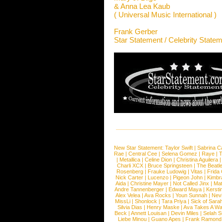
& Anna Lea Kaub
( Universal Music International )
Frank Gerber
Star Statement / Celebrity State
New Star Statement:
Taylor Swift
|
Sabrina C
Rae
|
Central Cee
|
Selena Gomez
|
Raye
|
T
|
Metallica
|
Celine Dion
|
Christina Aguilera
Charli XCX
|
Bruce Springsteen
|
The Beatl
Rosenberg
|
Frauke Ludowig
|
Vitas
|
Frida
Nick Carter
|
Lucenzo
|
Pigeon John
|
Kimbr
Aida
|
Christine Mayer
|
Not Called Jinx
|
Ma
Andre Tannenberger
|
Edward Maya
|
Kersti
Alex Velea
|
Ava Rocks
|
Youn Sunnah
|
Nev
MissLi
|
Shonlock
|
Tara Priya
|
Sick of Sara
Silvia Dias
|
Henry Maske
|
Ava Takes A Wa
Beck
|
Annett Louisan
|
Devin Miles
|
Selah 
Liebe Minou
|
Guano Apes
|
Frank Ramond