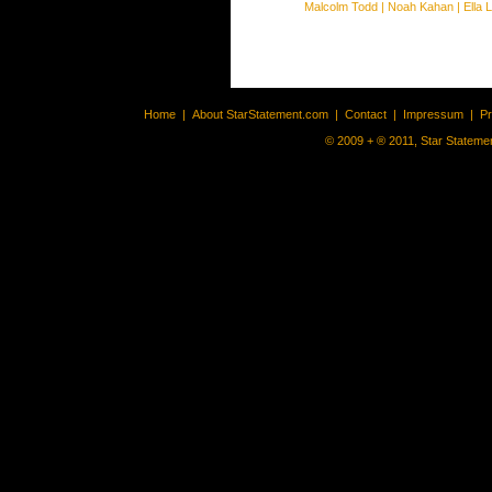
Malcolm Todd
|
Noah Kahan
|
Ella 
Home
|
About StarStatement.com
|
Contact
|
Impressum
|
P
© 2009 + ® 2011, Star Statemen