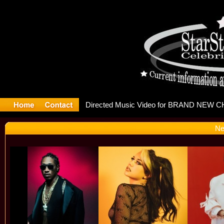
releases m
Ne