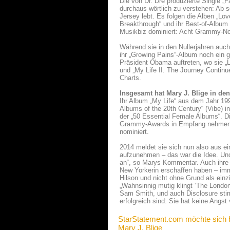
Die von Dr. Dre produzierte Single „Fa
durchaus wörtlich zu verstehen: Ab s
Jersey lebt. Es folgen die Alben „Lo
Breakthrough“ und ihr Best-of-Album 
Musikbiz dominiert: Acht Grammy-No
Während sie in den Nullerjahren auc
ihr „Growing Pains“-Album noch ein g
Präsident Obama auftreten, wo sie „L
und „My Life II. The Journey Continu
Charts.
Insgesamt hat Mary J. Blige in den
Ihr Album „My Life“ aus dem Jahr 199
Albums of the 20th Century“ (Vibe) i
der „50 Essential Female Albums“. Di
Grammy-Awards in Empfang nehmen ko
nominiert.
2014 meldet sie sich nun also aus e
aufzunehmen – das war die Idee. Und 
an“, so Marys Kommentar. Auch ihre
New Yorkerin erschaffen haben – imm
Hilson und nicht ohne Grund als einzi
„Wahnsinnig mutig klingt ‘The Londo
Sam Smith, und auch Disclosure stim
erfolgreich sind: Sie hat keine Angst
StarStatement.com möchte sich 
Mary J. Blige