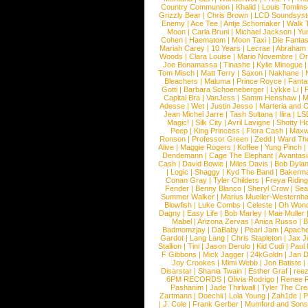
Country Communion
|
Khalid
|
Louis Tomlin
Grizzly Bear
|
Chris Brown
|
LCD Soundsys
Enemy
|
Ace Tee
|
Antje Schomaker
|
Walk 
Moon
|
Carla Bruni
|
Michael Jackson
|
Yu
Cohen
|
Haematom
|
Moon Taxi
|
Die Fantas
Mariah Carey
|
10 Years
|
Lecrae
|
Abraham
Woods
|
Clara Louise
|
Mario Novembre
|
Or
Joe Bonamassa
|
Tinashe
|
Kylie Minogue
Tom Misch
|
Matt Terry
|
Saxon
|
Nakhane
|
Bleachers
|
Maluma
|
Prince Royce
|
Fanta
Gotti
|
Barbara Schoeneberger
|
Lykke Li
|
Capital Bra
|
VanJess
|
Samm Henshaw
|
M
Adesse
|
Wet
|
Justin Jesso
|
Marteria and 
Jean Michel Jarre
|
Tash Sultana
|
Ilira
|
LS
Magic!
|
Silk City
|
Avril Lavigne
|
Shotty H
Peep
|
King Princess
|
Flora Cash
|
Maxw
Ronson
|
Professor Green
|
Zedd
|
Ward T
Alive
|
Maggie Rogers
|
Koffee
|
Yung Pinch
Dendemann
|
Cage The Elephant
|
Avantas
Cash
|
David Bowie
|
Miles Davis
|
Bob Dyla
|
Logic
|
Shaggy
|
Kyd The Band
|
Bakerm
Conan Gray
|
Tyler Childers
|
Freya Ridin
Fender
|
Benny Blanco
|
Sheryl Crow
|
Sea
Summer Walker
|
Marius Mueller-Westernh
Blowfish
|
Luke Combs
|
Celeste
|
Oh Won
Dagny
|
Easy Life
|
Bob Marley
|
Mae Muller
Mabel
|
Arizona Zervas
|
Anica Russo
|
B
Badmomzjay
|
DaBaby
|
Pearl Jam
|
Apach
Gardot
|
Lang Lang
|
Chris Stapleton
|
Jax J
Stallion
|
Tini
|
Jason Derulo
|
Kid Cudi
|
Paul
F Gibbons
|
Mick Jagger
|
24kGoldn
|
Jan D
Joy Crookes
|
Mimi Webb
|
Jon Batiste
|
Disarstar
|
Shania Twain
|
Esther Graf
|
ree
6PM RECORDS
|
Olivia Rodrigo
|
Renee 
Pashanim
|
Jade Thirlwall
|
Tyler The Cre
Zartmann
|
Doechii
|
Lola Young
|
Zah1de
|
P
|
J. Cole
|
Frank Gerber
|
Mumford and Sons