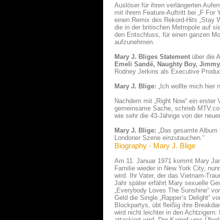
Auslöser für ihren verlängerten Aufe
mit ihrem Feature-Auftritt bei „F Fo
einen Remix des Rekord-Hits „Stay W
die in der britischen Metropole auf
den Entschluss, für einen ganzen Mo
aufzunehmen.
Mary J. Bliges Statement
über die A
Emeli Sandé, Naughty Boy, Jimm
Rodney Jerkins als Executive Produc
Mary J. Blige:
„Ich wollte mich hier n
Nachdem mit „Right Now“ ein erster
gemeinsame Sache, schrieb MTV.com b
wie sehr die 43-Jährige von der neue
Mary J. Blige:
„Das gesamte Album kl
Londoner Szene einzutauchen.“
Biography - Mary J. Blige
Am 11. Januar 1971 kommt Mary Jane
Familie wieder in New York City, nu
wird. Ihr Vater, der das Vietnam-Trau
Jahr später erfährt Mary sexuelle Gewa
„Everybody Loves The Sunshine“ von 
Geld die Single „Rapper’s Delight“ v
Blockpartys, übt fleißig ihre Break
wird nicht leichter in den Achtziger
attackiert wird. Der Kampf ums Überl