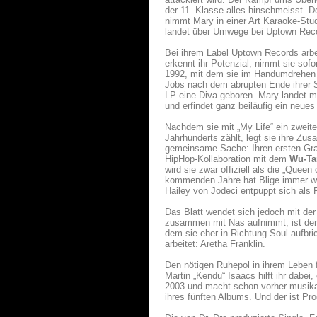
der 11. Klasse alles hinschmeisst. D
nimmt Mary in einer Art Karaoke-Stu
landet über Umwege bei Uptown Recor
Bei ihrem Label Uptown Records arb
erkennt ihr Potenzial, nimmt sie sof
1992, mit dem sie im Handumdrehen z
Jobs nach dem abrupten Ende ihrer S
LP eine Diva geboren. Mary landet mi
und erfindet ganz beiläufig ein neue
Nachdem sie mit „My Life“ ein zweite
Jahrhunderts zählt, legt sie ihre Zu
gemeinsame Sache: Ihren ersten Gram
HipHop-Kollaboration mit dem
Wu-Ta
wird sie zwar offiziell als die „Quee
kommenden Jahre hat Blige immer wi
Hailey von Jodeci entpuppt sich als R
Das Blatt wendet sich jedoch mit der
zusammen mit Nas aufnimmt, ist der e
dem sie eher in Richtung Soul aufbri
arbeitet: Aretha Franklin.
Den nötigen Ruhepol in ihrem Leben 
Martin „Kendu“ Isaacs hilft ihr dabei
2003 und macht schon vorher musikali
ihres fünften Albums. Und der ist P