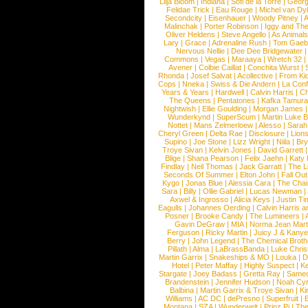
Lilja Bloom
|
Indiana
|
Sofi de la Torre
|
Georg
Felidae Trick
|
Eau Rouge
|
Michel van Dy
Secondcity
|
Eisenhauer
|
Woody Pitney
|
A
Malinchak
|
Porter Robinson
|
Iggy and Th
Oliver Heldens
|
Steve Angello
|
As Animal
Lary
|
Grace
|
Adrenaline Rush
|
Tom Gaeb
Nervous Nellie
|
Dee Dee Bridgewater
|
Commons
|
Vegas
|
Maraaya
|
Wretch 32
Avener
|
Colbie Caillat
|
Conchita Wurst
|
Rhonda
|
Josef Salvat
|
Acollective
|
From Ki
Cops
|
Nneka
|
Swiss & Die Andern
|
La Conf
Years & Years
|
Hardwell
|
Calvin Harris
|
Ch
The Queens
|
Pentatones
|
Kafka Tamura
Nightwish
|
Ellie Goulding
|
Morgan James
Wunderkynd
|
SuperScum
|
Martin Luke 
Nottet
|
Mans Zelmerloew
|
Alesso
|
Sarah
Cheryl Green
|
Delta Rae
|
Disclosure
|
Lion
Supino
|
Joe Stone
|
Lizz Wright
|
Niila
|
Br
Troye Sivan
|
Kelvin Jones
|
David Garrett
Blige
|
Shana Pearson
|
Felix Jaehn
|
Katy 
Findlay
|
Neil Thomas
|
Jack Garratt
|
The L
Seconds Of Summer
|
Elton John
|
Fall Ou
Kygo
|
Jonas Blue
|
Alessia Cara
|
The Cha
Sara
|
Billy
|
Ollie Gabriel
|
Lucas Newman
Axwel & Ingrosso
|
Alicia Keys
|
Justin Ti
Eagulls
|
Johannes Oerding
|
Calvin Harris 
Posner
|
Brooke Candy
|
The Lumineers
|
Gavin DeGraw
|
MIA
|
Norma Jean Mart
Ferguson
|
Ricky Martin
|
Juicy J & Kany
Berry
|
John Legend
|
The Chemical Broth
Pillath
|
Alma
|
LaBrassBanda
|
Luke Chris
Martin Garrix
|
Snakeships & MO
|
Louka
|
D
Hotel
|
Peter Maffay
|
Highly Suspect
|
K
Stargate
|
Joey Badass
|
Gretta Ray
|
Samed
Brandenstein
|
Jennifer Hudson
|
Noah Cy
Balbina
|
Martin Garrix & Troye Sivan
|
Ki
Williams
|
AC DC
|
dePresno
|
Superfruit
|
Montana
|
SZA
|
Wunderwelt
|
Prinz Pi
|
The