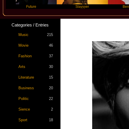
Future
Slayyyer
Benny Blanco
Categories / Entries
Music
215
Movie
46
Fashion
37
Arts
30
Literature
15
Business
20
Politic
22
Sience
2
Sport
18